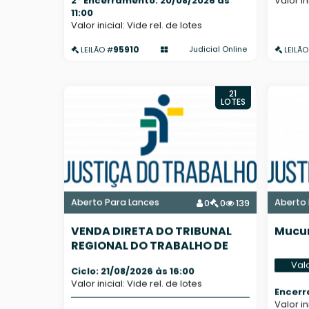
2º Encerramento: 20/08/2026 às
Valor in
11:00
Valor inicial: Vide rel. de lotes
95910
Judicial Online
LEILÃO #
LEILÃO
21
LOTES
Aberto Para Lances
Aberto 
0
0
139
VENDA DIRETA DO TRIBUNAL
Mucur
REGIONAL DO TRABALHO DE
ARACAJU/SE - TRT 20ª REGIÃO
Val
Ciclo: 21/08/2026 às 16:00
Valor inicial: Vide rel. de lotes
Encerr
Valor in