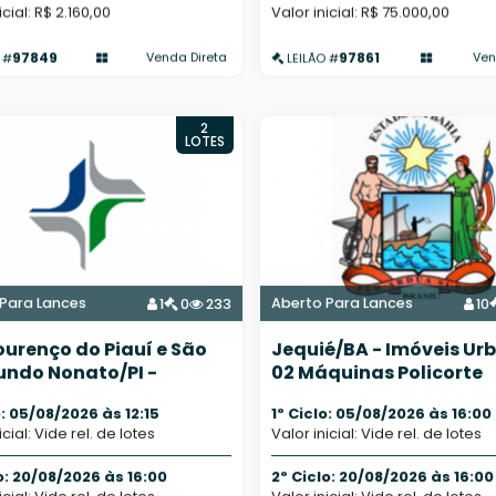
icial: R$ 2.160,00
Valor inicial: R$ 75.000,00
97849
97861
Venda Direta
Ven
 #
LEILÃO #
2
LOTES
Para Lances
Aberto Para Lances
1
0
233
10
ourenço do Piauí e São
Jequié/BA - Imóveis Ur
ndo Nonato/PI -
02 Máquinas Policorte
is Urbanos
o: 05/08/2026 às 12:15
1º Ciclo: 05/08/2026 às 16:00
icial: Vide rel. de lotes
Valor inicial: Vide rel. de lotes
o: 20/08/2026 às 16:00
2º Ciclo: 20/08/2026 às 16:00