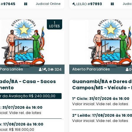
97645
97893
Judicial Online
Judic
 #
LEILÃO #
1
LOTES
Para Lances
Aberto Para Lances
1
0
324
0
do/BA - Casa - Sacos
Guanambi/BA e Dores d
mento
Campos/MS - Veículo -
diversos
r da Avaliação:
R$ 240.000,00
1º Ciclo: 31/07/2026 às 16:00
Valor inicial: Vide rel. de lotes
o: 31/07/2026 às 16:00
icial: Vide rel. de lotes
2º Leilão: 17/08/2026 às 16:0
Valor inicial: Vide rel. de lotes
o: 17/08/2026 às 16:00
icial: R$ 168.000,00