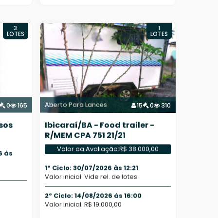
3
1
LOTES
LOTES
Aberto Para Lances
0
165
15
0
310
sos
Ibicaraí/BA - Food trailer -
R/MEM CPA 751 21/21
Valor da Avaliação:
R$ 38.000,00
6 às
1º Ciclo: 30/07/2026 às 12:21
Valor inicial: Vide rel. de lotes
2º Ciclo: 14/08/2026 às 16:00
Valor inicial: R$ 19.000,00