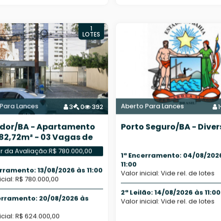
1
LOTES
Para Lances
Aberto Para Lances
3
0
392
1
dor/BA - Apartamento
Porto Seguro/BA - Diver
82,72m² - 03 Vagas de
gem
r da Avaliação:
R$ 780.000,00
1ª Encerramento: 04/08/202
11:00
erramento: 13/08/2026 às 11:00
Valor inicial: Vide rel. de lotes
icial: R$ 780.000,00
2ª Leilão: 14/08/2026 às 11:00
erramento: 20/08/2026 às
Valor inicial: Vide rel. de lotes
icial: R$ 624.000,00