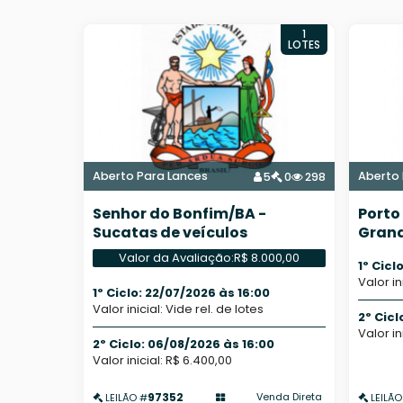
1
LOTES
Aberto Para Lances
Aberto 
5
0
298
Senhor do Bonfim/BA -
Porto
Sucatas de veículos
Grand
iPhon
Valor da Avaliação:
R$ 8.000,00
1º Cicl
Valor in
1º Ciclo: 22/07/2026 às 16:00
Valor inicial: Vide rel. de lotes
2º Cicl
Valor in
2º Ciclo: 06/08/2026 às 16:00
Valor inicial: R$ 6.400,00
97352
Venda Direta
LEILÃO #
LEILÃO