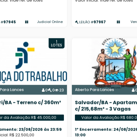
icial: Vide rel. de lotes
Valor inicial: Vide rel. de lotes
97945
97967
Judicial Online
Ven
 #
LEILÃO #
1
LOTES
Para Lances
Aberto Para Lances
0
0
23
i/BA - Terreno c/ 360m²
Salvador/BA - Aparta
c/ 215,68m² - 3 Vagas
or da Avaliação:
R$ 45.000,00
Valor da Avaliação:
R$ 680.
amento: 23/08/2026 às 23:59
1º Encerramento: 24/08/202
icial: R$ 22.500,00
13:00