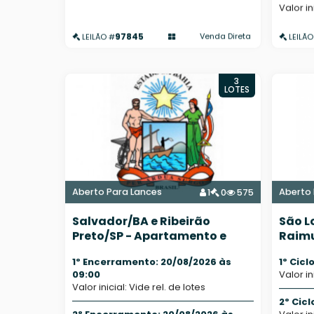
Valor in
97845
Venda Direta
LEILÃO #
LEILÃO
3
LOTES
Aberto Para Lances
Aberto 
1
0
575
Salvador/BA e Ribeirão
São L
Preto/SP - Apartamento e
Raimu
Bens Diversos
Imóve
1º Encerramento: 20/08/2026 às
1º Cicl
09:00
Valor in
Valor inicial: Vide rel. de lotes
2º Cicl