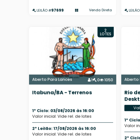
97699
Venda Direta
LEILÃO #
LEILÃO
2
LOTES
Aberto Para Lances
Aberto 
1
0
1050
Itabuna/BA - Terrenos
Rio d
Deskt
Val
1º Ciclo: 03/08/2026 às 16:00
Valor inicial: Vide rel. de lotes
1º Cicl
Valor in
2º Leilão: 17/08/2026 às 16:00
Valor inicial: Vide rel. de lotes
2º Cicl