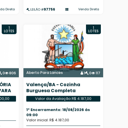
97756
da Direta
Venda Direta
LEILÃO #
1
1
LOTES
LOTES
Aberto Para Lances
0
806
1
0
117
TÓRIA
Valença/BA - Cozinha
 VARA
Burguesa Completa
000,00
Valor da Avaliação:
R$ 4.187,00
1º Encerramento: 18/08/2026 às
09:00
Valor inicial: R$ 4.187,00
0