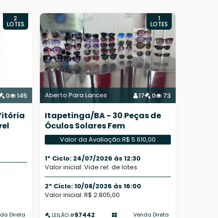
2
1
LOTES
LOTES
Aberto Para Lances
0
145
17
0
73
itória
Itapetinga/BA - 30 Peças de
vel
Óculos Solares Fem
Valor da Avaliação:
R$ 5.610,00
1º Ciclo: 24/07/2026 às 12:30
Valor inicial: Vide rel. de lotes
2º Ciclo: 10/08/2026 às 16:00
Valor inicial: R$ 2.805,00
97442
da Direta
Venda Direta
LEILÃO #