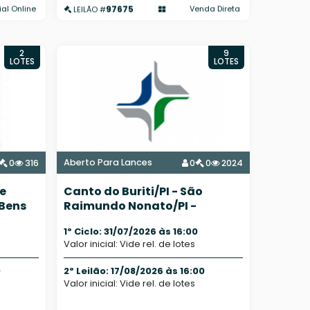
97675
ial Online
Venda Direta
LEILÃO #
2
9
LOTES
LOTES
Aberto Para Lances
0
316
0
0
2024
e
Canto do Buriti/PI - São
 Bens
Raimundo Nonato/PI -
Fazendas e Terreno
1º Ciclo: 31/07/2026 às 16:00
Valor inicial: Vide rel. de lotes
0
2º Leilão: 17/08/2026 às 16:00
Valor inicial: Vide rel. de lotes