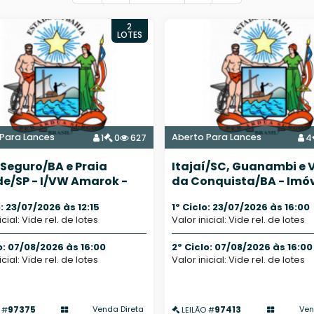
2
LOTES
Para Lances
Aberto Para Lances
1
0
627
4
 Seguro/BA e Praia
Itajaí/SC, Guanambi e V
e/SP - I/VW Amarok -
da Conquista/BA - Imó
e 14
Rurais - Diversos
o: 23/07/2026 às 12:15
1º Ciclo: 23/07/2026 às 16:00
icial: Vide rel. de lotes
Valor inicial: Vide rel. de lotes
o: 07/08/2026 às 16:00
2º Ciclo: 07/08/2026 às 16:00
icial: Vide rel. de lotes
Valor inicial: Vide rel. de lotes
97375
97413
Venda Direta
Ven
 #
LEILÃO #