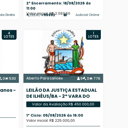
2º Encerramento: 18/08/2026 às
11:00
Valor inicial: R$ 2.093,50
96952
da Direta
Judicial Online
LEILÃO #
4
1
LOTES
LOTES
Aberto Para Lances
0
530
9
0
776
banos -
LEILÃO DA JUSTIÇA ESTADUAL
DE ILHÉUS/BA - 2ª VARA DO
SISTEMA DOS JUIZADOS
Valor da Avaliação:
R$ 450.000,00
1º Ciclo: 05/08/2026 às 16:00
Valor inicial: R$ 225.000,00