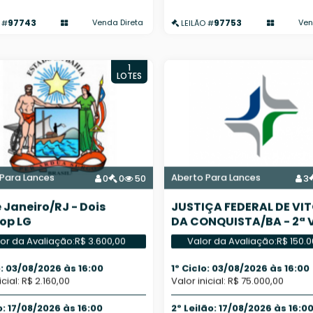
97743
97753
Venda Direta
Ven
 #
LEILÃO #
1
LOTES
Para Lances
Aberto Para Lances
0
0
50
3
e Janeiro/RJ - Dois
JUSTIÇA FEDERAL DE VI
op LG
DA CONQUISTA/BA - 2ª
FEDERAL
or da Avaliação:
R$ 3.600,00
Valor da Avaliação:
R$ 150.
o: 03/08/2026 às 16:00
1º Ciclo: 03/08/2026 às 16:00
icial: R$ 2.160,00
Valor inicial: R$ 75.000,00
o: 17/08/2026 às 16:00
2º Leilão: 17/08/2026 às 16:0