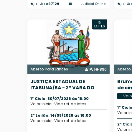
97129
Judicial Online
LEILÃO #
LEILÃO
5
LOTES
Aberto Para Lances
Aberto 
1
1
890
JUSTIÇA ESTADUAL DE
Bruma
ITABUNA/BA - 2ª VARA DO
de ci
SISTEMA DOS JUIZADOS
Valo
1º Ciclo: 30/07/2026 às 16:00
Valor inicial: Vide rel. de lotes
1º Cicl
Valor in
2º Leilão: 14/08/2026 às 16:00
Valor inicial: Vide rel. de lotes
2º Cicl
Valor in