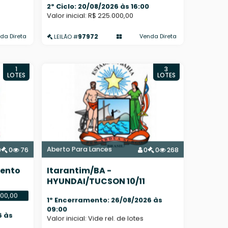
2º Ciclo: 20/08/2026 às 16:00
Valor inicial: R$ 225.000,00
97972
da Direta
Venda Direta
LEILÃO #
1
3
LOTES
LOTES
Aberto Para Lances
0
0
76
0
0
268
mento
Itarantim/BA -
HYUNDAI/TUCSON 10/11
000,00
1º Encerramento: 26/08/2026 às
09:00
6 às
Valor inicial: Vide rel. de lotes