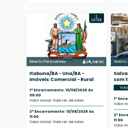
2
LOTES
Aberto Para Lances
Aberto 
2
0
911
Itabuna/BA - Una/BA -
Salva
Imóveis: Comercial - Rural
com 1
gara
Valo
1ª Encerramento: 13/08/2026 às
09:00
1º Enc
Valor inicial: Vide rel. de lotes
Valor in
2ª Encerramento: 13/08/2026 às
2º Enc
11:00
11:00
Valor inicial: Vide rel. de lotes
Valor in