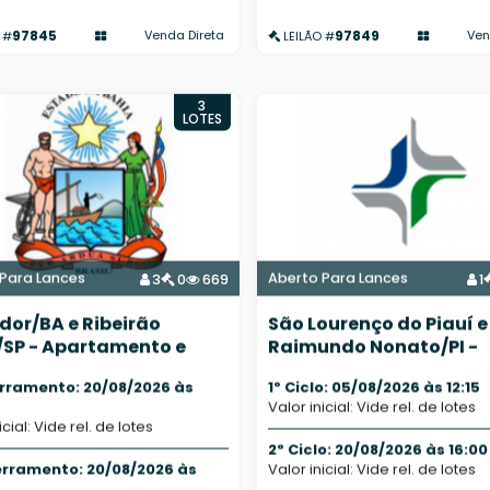
97845
97849
Venda Direta
Ven
 #
LEILÃO #
3
LOTES
Para Lances
Aberto Para Lances
3
0
669
1
dor/BA e Ribeirão
São Lourenço do Piauí e
/SP - Apartamento e
Raimundo Nonato/PI -
Diversos
Imóveis Urbanos
erramento: 20/08/2026 às
1º Ciclo: 05/08/2026 às 12:15
Valor inicial: Vide rel. de lotes
icial: Vide rel. de lotes
2º Ciclo: 20/08/2026 às 16:00
erramento: 20/08/2026 às
Valor inicial: Vide rel. de lotes