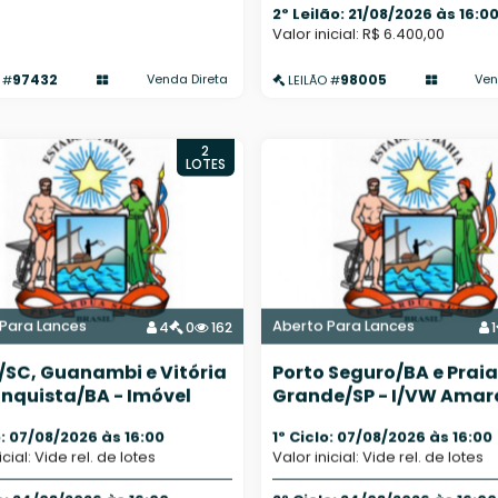
2º Leilão: 21/08/2026 às 16:0
Valor inicial: R$ 6.400,00
97432
98005
Venda Direta
Ven
 #
LEILÃO #
2
LOTES
Para Lances
Aberto Para Lances
4
0
162
1
í/SC, Guanambi e Vitória
Porto Seguro/BA e Praia
nquista/BA - Imóvel
Grande/SP - I/VW Amar
s - Diversos
iPhone 14
o: 07/08/2026 às 16:00
1º Ciclo: 07/08/2026 às 16:00
icial: Vide rel. de lotes
Valor inicial: Vide rel. de lotes