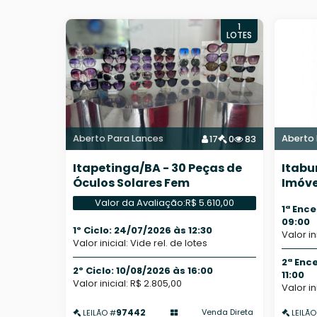
1
LOTES
Aberto Para Lances
Aberto 
17
0
83
Itapetinga/BA - 30 Peças de
Itabu
Óculos Solares Fem
Imóve
Valor da Avaliação:
R$ 5.610,00
1ª Enc
09:00
1º Ciclo: 24/07/2026 às 12:30
Valor in
Valor inicial: Vide rel. de lotes
2ª Enc
2º Ciclo: 10/08/2026 às 16:00
11:00
Valor inicial: R$ 2.805,00
Valor in
97442
Venda Direta
LEILÃO #
LEILÃO