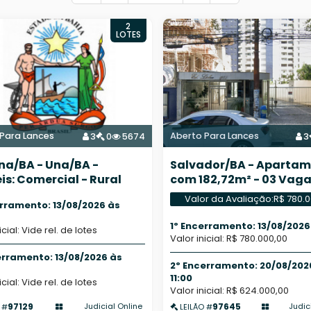
2
LOTES
Para Lances
Aberto Para Lances
3
0
5674
3
na/BA - Una/BA -
Salvador/BA - Aparta
is: Comercial - Rural
com 182,72m² - 03 Vaga
garagem
Valor da Avaliação:
R$ 780.
erramento: 13/08/2026 às
1º Encerramento: 13/08/2026 
icial: Vide rel. de lotes
Valor inicial: R$ 780.000,00
erramento: 13/08/2026 às
2º Encerramento: 20/08/202
11:00
icial: Vide rel. de lotes
Valor inicial: R$ 624.000,00
97129
97645
Judicial Online
Judic
 #
LEILÃO #