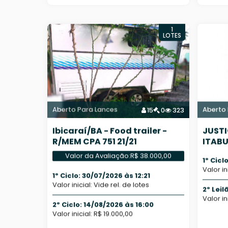
1
LOTES
Aberto Para Lances
Aberto 
15
0
323
Ibicaraí/BA - Food trailer -
JUSTI
R/MEM CPA 751 21/21
ITABU
SISTE
Valor da Avaliação:
R$ 38.000,00
1º Cicl
Valor in
1º Ciclo: 30/07/2026 às 12:21
Valor inicial: Vide rel. de lotes
2º Leil
Valor in
2º Ciclo: 14/08/2026 às 16:00
Valor inicial: R$ 19.000,00