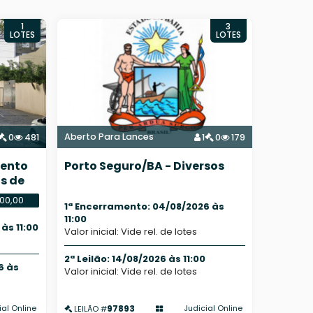
1
3
LOTES
LOTES
Aberto Para Lances
0
481
1
0
179
mento
Porto Seguro/BA - Diversos
s de
000,00
1ª Encerramento: 04/08/2026 às
11:00
às 11:00
Valor inicial: Vide rel. de lotes
2ª Leilão: 14/08/2026 às 11:00
6 às
Valor inicial: Vide rel. de lotes
97893
ial Online
Judicial Online
LEILÃO #