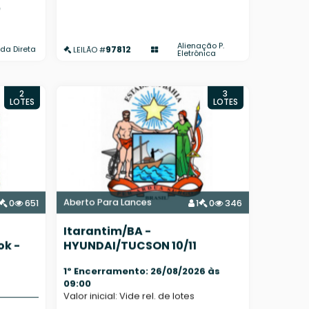
0
Alienação P.
97812
da Direta
LEILÃO #
Eletrônica
2
3
LOTES
LOTES
Aberto Para Lances
0
651
1
0
346
Itarantim/BA -
ok -
HYUNDAI/TUCSON 10/11
1º Encerramento: 26/08/2026 às
09:00
Valor inicial: Vide rel. de lotes