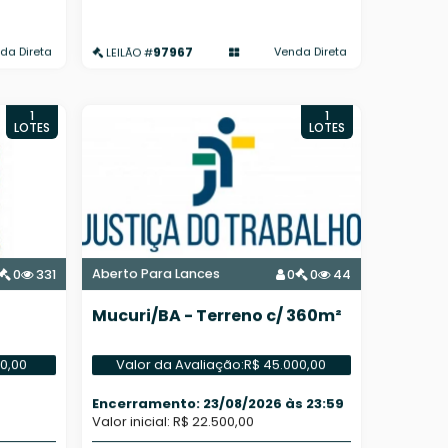
97967
da Direta
Venda Direta
LEILÃO #
1
1
LOTES
LOTES
Aberto Para Lances
0
331
0
0
44
Mucuri/BA - Terreno c/ 360m²
00,00
Valor da Avaliação:
R$ 45.000,00
Encerramento: 23/08/2026 às 23:59
Valor inicial: R$ 22.500,00