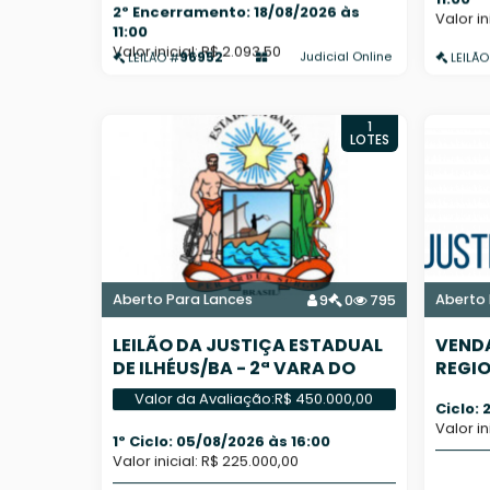
2º Encerramento: 18/08/2026 às
Valor in
11:00
Valor inicial: R$ 2.093,50
96952
Judicial Online
LEILÃO #
LEILÃO
1
LOTES
Aberto Para Lances
Aberto 
9
0
795
LEILÃO DA JUSTIÇA ESTADUAL
VENDA
DE ILHÉUS/BA - 2ª VARA DO
REGIO
SISTEMA DOS JUIZADOS
ARACA
Valor da Avaliação:
R$ 450.000,00
Ciclo: 
Valor in
1º Ciclo: 05/08/2026 às 16:00
Valor inicial: R$ 225.000,00