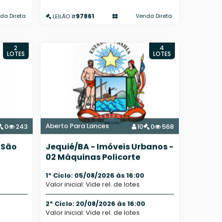
97861
da Direta
Venda Direta
LEILÃO #
2
4
LOTES
LOTES
Aberto Para Lances
0
243
10
0
568
 São
Jequié/BA - Imóveis Urbanos -
02 Máquinas Policorte
1º Ciclo: 05/08/2026 às 16:00
Valor inicial: Vide rel. de lotes
2º Ciclo: 20/08/2026 às 16:00
Valor inicial: Vide rel. de lotes