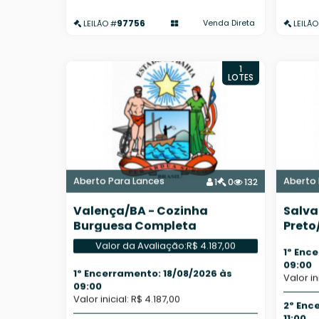
97756
Venda Direta
LEILÃO #
LEILÃO
1
LOTES
Aberto Para Lances
Aberto 
1
0
132
Valença/BA - Cozinha
Salva
Burguesa Completa
Preto
Bens 
Valor da Avaliação:
R$ 4.187,00
1º Enc
09:00
1º Encerramento: 18/08/2026 às
Valor in
09:00
Valor inicial: R$ 4.187,00
2º Enc
11:00