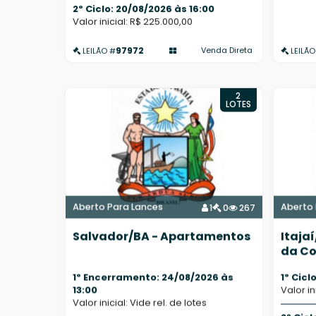
2º Ciclo: 20/08/2026 às 16:00
Valor inicial: R$ 225.000,00
97972
Venda Direta
LEILÃO #
LEILÃO
2
LOTES
Aberto Para Lances
Aberto 
1
0
267
Salvador/BA - Apartamentos
Itaja
da Co
Rurai
1º Encerramento: 24/08/2026 às
1º Cicl
13:00
Valor in
Valor inicial: Vide rel. de lotes