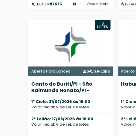
97675
Venda Direta
LEILÃO #
LEILÃO
9
LOTES
Aberto Para Lances
Aberto 
0
0
2056
Canto do Buriti/PI - São
Itabu
Raimundo Nonato/PI -
Fazendas e Terreno
1º Ciclo: 31/07/2026 às 16:00
1º Cicl
Valor inicial: Vide rel. de lotes
Valor in
2º Leilão: 17/08/2026 às 16:00
2º Leil
Valor inicial: Vide rel. de lotes
Valor in