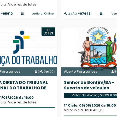
icial: Vide rel. de lotes
95910
97945
Judicial Online
Ven
 #
LEILÃO #
21
LOTES
Para Lances
Aberto Para Lances
0
0
201
5
 DIRETA DO TRIBUNAL
Senhor do Bonfim/BA -
NAL DO TRABALHO DE
Sucatas de veículos
JU/SE - TRT 20ª REGIÃO
Valor da Avaliação:
R$ 8.0
21/08/2026 às 16:00
icial: Vide rel. de lotes
1º Ciclo: 06/08/2026 às 16:00
Valor inicial: R$ 6.400,00