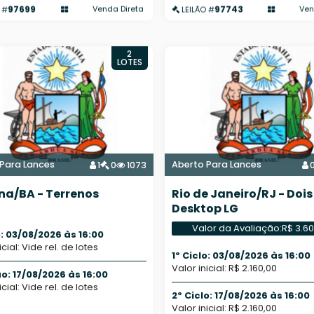
97699
97743
Venda Direta
Ven
 #
LEILÃO #
2
LOTES
Para Lances
Aberto Para Lances
1
0
1073
na/BA - Terrenos
Rio de Janeiro/RJ - Dois
Desktop LG
Valor da Avaliação:
R$ 3.6
o: 03/08/2026 às 16:00
icial: Vide rel. de lotes
1º Ciclo: 03/08/2026 às 16:00
Valor inicial: R$ 2.160,00
ão: 17/08/2026 às 16:00
icial: Vide rel. de lotes
2º Ciclo: 17/08/2026 às 16:00
Valor inicial: R$ 2.160,00