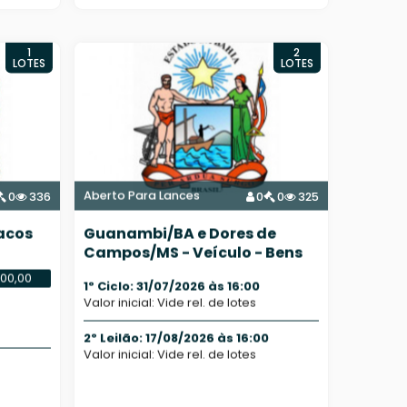
1
2
LOTES
LOTES
Aberto Para Lances
0
336
0
0
325
acos
Guanambi/BA e Dores de
Campos/MS - Veículo - Bens
diversos
000,00
1º Ciclo: 31/07/2026 às 16:00
Valor inicial: Vide rel. de lotes
2º Leilão: 17/08/2026 às 16:00
Valor inicial: Vide rel. de lotes